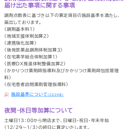
届け出た事項に関する事項
調剤点数表に基づき以下の算定項目の施設基準を満たし、
届出しております。
〈調剤基本料１〉
〈地域支援体制加算２〉
〈連携強化加算〉
〈後発医薬品調剤体制加算３〉
〈在宅薬学総合体制加算１〉
〈医療DX推進体制整備加算２〉
〈かかりつけ薬剤師指導料及びかかりつけ薬剤師包括管理
料〉
〈在宅患者訪問薬剤管理指導料〉
施設基準について
（282KB）
夜間・休日等加算について
土曜日13：00から閉店まで、日曜日・祝日・年末年始
（12/29～1/3）の終日に算定いたします。