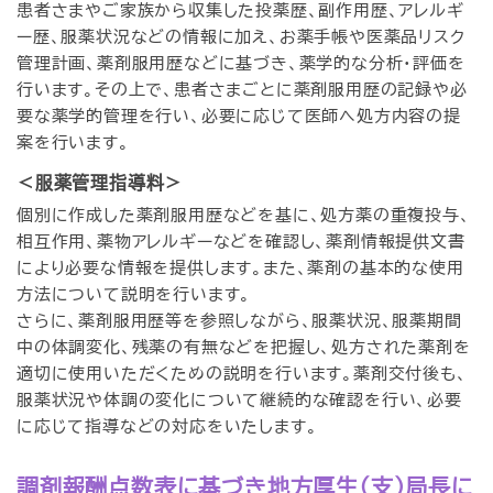
患者さまやご家族から収集した投薬歴、副作用歴、アレルギ
ー歴、服薬状況などの情報に加え、お薬手帳や医薬品リスク
管理計画、薬剤服用歴などに基づき、薬学的な分析・評価を
行います。その上で、患者さまごとに薬剤服用歴の記録や必
要な薬学的管理を行い、必要に応じて医師へ処方内容の提
案を行います。
＜服薬管理指導料＞
個別に作成した薬剤服用歴などを基に、処方薬の重複投与、
相互作用、薬物アレルギーなどを確認し、薬剤情報提供文書
により必要な情報を提供します。また、薬剤の基本的な使用
方法について説明を行います。
さらに、薬剤服用歴等を参照しながら、服薬状況、服薬期間
中の体調変化、残薬の有無などを把握し、処方された薬剤を
適切に使用いただくための説明を行います。薬剤交付後も、
服薬状況や体調の変化について継続的な確認を行い、必要
に応じて指導などの対応をいたします。
調剤報酬点数表に基づき地方厚生（支）局長に